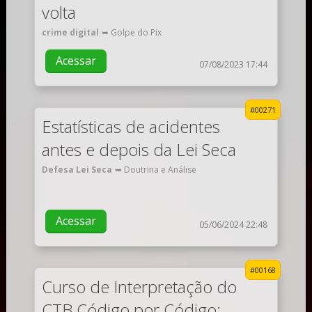
volta
crime digital
➥ Golpe do Pix
Acessar
07/08/2023 17:44
#00271
Estatísticas de acidentes
antes e depois da Lei Seca
Defesa Lei Seca
➥ Doutrina e Análise
Acessar
05/06/2024 22:48
#00168
Curso de Interpretação do
CTB Código por Código: