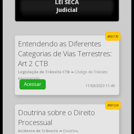
LEI SECA
Judicial
#00170
Entendendo as Diferentes
Categorias de Vias Terrestres:
Art 2 CTB
Legislação de Trânsito CTB
➥ Código de Trânsito
Interpretado
Acessar
11/03/2023 11:40
#00124
Doutrina sobre o Direito
Processual
Acidente de Trânsito
➥ Doutrina