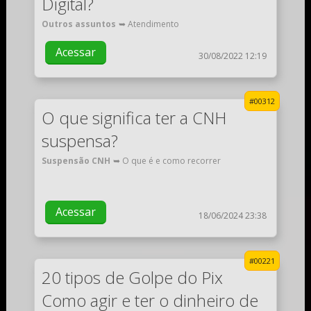
Digital?
Outros assuntos
➥ Atendimento
Acessar
30/08/2022 12:19
#00312
O que significa ter a CNH
suspensa?
Suspensão CNH
➥ O que é e como recorrer
Acessar
18/06/2024 23:38
#00221
20 tipos de Golpe do Pix
Como agir e ter o dinheiro de