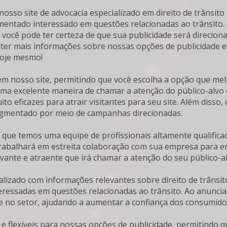
nosso site de advocacia especializado em direito de trânsi
entado interessado em questões relacionadas ao trânsito. 
s, você pode ter certeza de que sua publicidade será direcio
bter mais informações sobre nossas opções de publicidade
hoje mesmo!
em nosso site, permitindo que você escolha a opção que me
uma excelente maneira de chamar a atenção do público-alvo
ito eficazes para atrair visitantes para seu site. Além diss
egmentado por meio de campanhas direcionadas.
 que temos uma equipe de profissionais altamente qualifica
e trabalhará em estreita colaboração com sua empresa para e
evante e atraente que irá chamar a atenção do seu público-al
alizado com informações relevantes sobre direito de trânsit
eressadas em questões relacionadas ao trânsito. Ao anunci
ade no setor, ajudando a aumentar a confiança dos consumid
e flexíveis para nossas opções de publicidade, permitindo