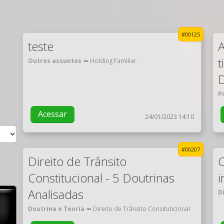
#00125
teste
t
Outros assuntos
➥ Holding Familiar
P
Acessar
24/01/2023 14:10
#00207
Direito de Trânsito
Constitucional - 5 Doutrinas
i
Analisadas
D
Doutrina e Teoria
➥ Direito de Trânsito Consituticional