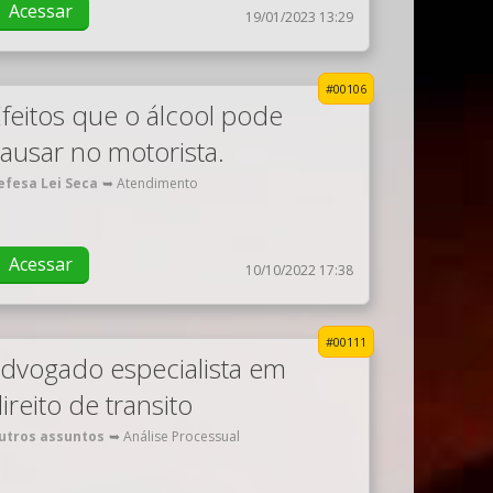
Acessar
19/01/2023 13:29
#00106
feitos que o álcool pode
ausar no motorista.
efesa Lei Seca
➥ Atendimento
Acessar
10/10/2022 17:38
#00111
dvogado especialista em
ireito de transito
utros assuntos
➥ Análise Processual