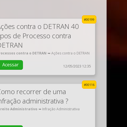
#00199
Ações contra o DETRAN 40
ipos de Processo contra
DETRAN
rocessos contra o DETRAN
➥ Ações contra o DETRAN
Acessar
12/05/2023 12:35
#00116
Como recorrer de uma
nfração administrativa ?
ireito Administrativo
➥ Infração Administrativa