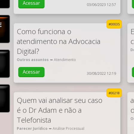
Acessar
03/06/2023 12:57
E
#00035
Como funciona o
E
atendimento na Advocacia
c
Digital?
D
Outros assuntos
➥ Atendimento
Acessar
30/08/2022 12:19
#00218
Quem vai analisar seu caso
a
é o Dr Adam e não a
d
Telefonista
O
Parecer Jurídico
➥ Análise Processual