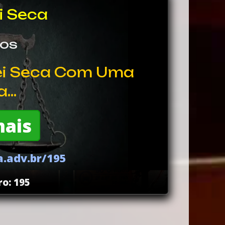
i Seca
sos
ei Seca Com Uma
...
mais
.adv.br/195
o: 195