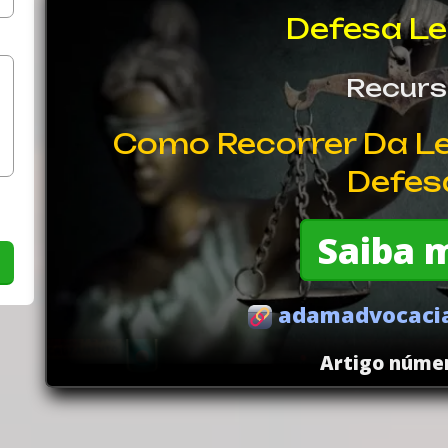
Defesa Le
Recur
Como Recorrer Da L
Defesa
Saiba 
adamadvocacia
Artigo númer