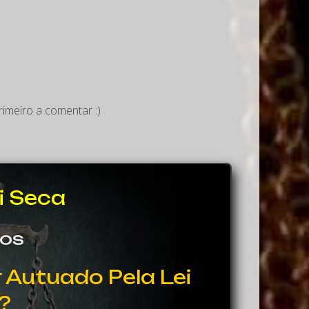
imeiro a comentar :)
i Seca
sos
 Autuado Pela Lei
?