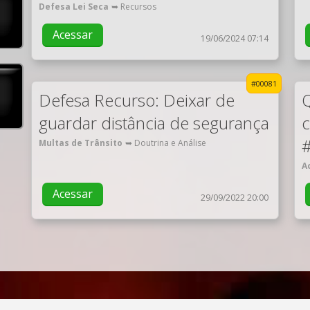
Defesa Lei Seca
➥ Recursos
Acessar
19/06/2024 07:14
#00081
Defesa Recurso: Deixar de
Q
guardar distância de segurança
c
Multas de Trânsito
➥ Doutrina e Análise
A
Acessar
29/09/2022 20:00