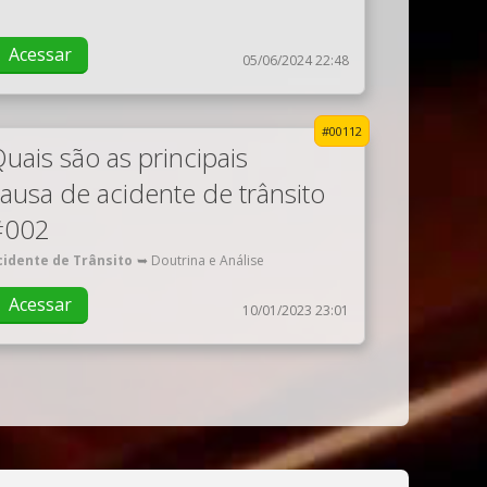
Acessar
05/06/2024 22:48
#00112
uais são as principais
ausa de acidente de trânsito
#002
cidente de Trânsito
➥ Doutrina e Análise
Acessar
10/01/2023 23:01