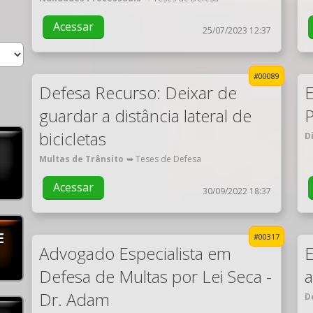
Acessar
25/07/2023 12:37
#00089
Defesa Recurso: Deixar de
E
guardar a distância lateral de
P
bicicletas
D
Multas de Trânsito
➥ Teses de Defesa
Acessar
30/09/2022 18:37
E
#00317
Advogado Especialista em
E
Defesa de Multas por Lei Seca -
a
Dr. Adam
D