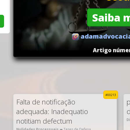
Saiba 
adamadvocacia
Artigo númer
#00213
Falta de notificação
p
adequada: Inadequatio
d
notitiam defectum
D
Nulidades Processuais
➥ Teses de Defesa