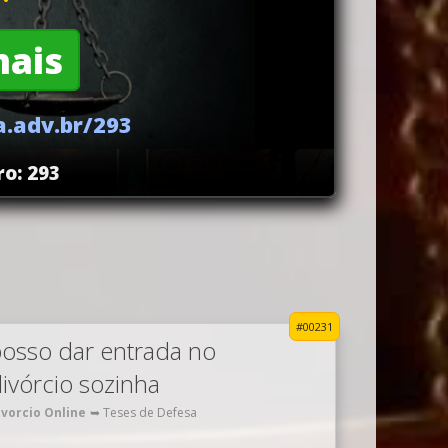
mais
.adv.br/293
o: 293
#00231
osso dar entrada no
ivórcio sozinha
ivorcio Online
➥ Teses de Defesa