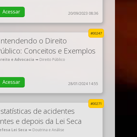
Acessar
20/09/2023 08:36
#00247
ntendendo o Direito
úblico: Conceitos e Exemplos
ireito e Advocacia
➥ Direito Público
Acessar
28/01/2024 14:55
#00271
statísticas de acidentes
ntes e depois da Lei Seca
efesa Lei Seca
➥ Doutrina e Análise