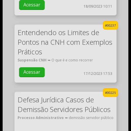
Acessar
18/09/2023 10:11
#00237
Entendendo os Limites de
Pontos na CNH com Exemplos
Práticos
Suspensão CNH
➥ O que é e como recorrer
Acessar
17/12/2023 17:53
#00225
Defesa Jurídica Casos de
Demissão Servidores Públicos
Processo Administrativo
➥ demissão servidor público