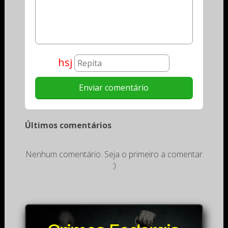
hsj
Últimos comentários
Nenhum comentário. Seja o primeiro a comentar
:)