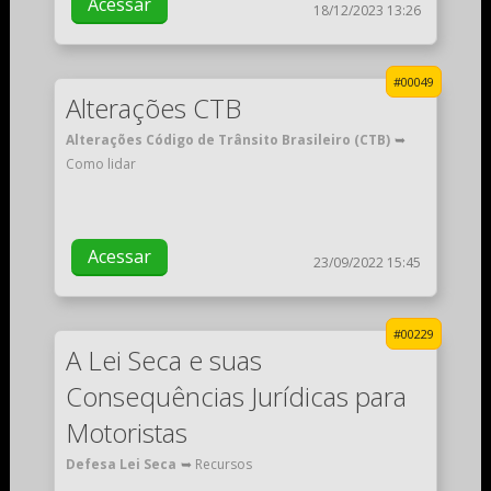
Acessar
18/12/2023 13:26
#00049
Alterações CTB
Alterações Código de Trânsito Brasileiro (CTB)
➥
Como lidar
Acessar
23/09/2022 15:45
#00229
A Lei Seca e suas
Consequências Jurídicas para
Motoristas
Defesa Lei Seca
➥ Recursos