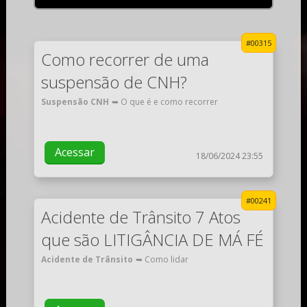
#00315
Como recorrer de uma
suspensão de CNH?
Suspensão CNH
➥ O que é e como recorrer
Acessar
18/06/2024 23:55
#00241
Acidente de Trânsito 7 Atos
que são LITIGÂNCIA DE MÁ FÉ
Acidente de Trânsito
➥ Como lidar