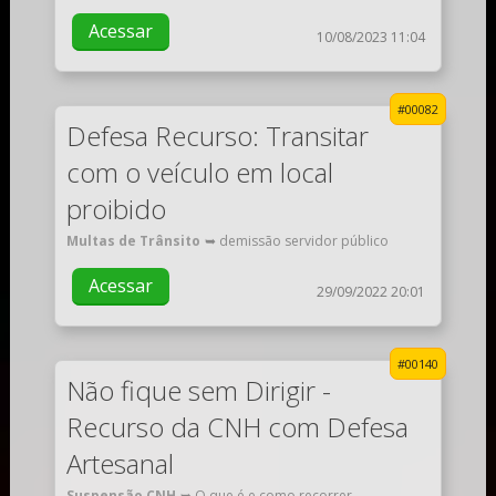
Acessar
10/08/2023 11:04
#00082
Defesa Recurso: Transitar
com o veículo em local
proibido
Multas de Trânsito
➥ demissão servidor público
Acessar
29/09/2022 20:01
#00140
Não fique sem Dirigir -
Recurso da CNH com Defesa
Artesanal
Suspensão CNH
➥ O que é e como recorrer